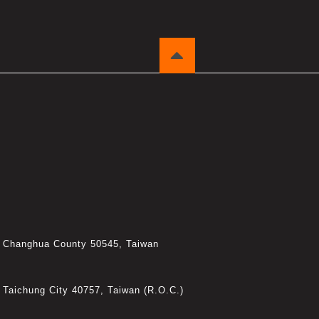
,
Changhua County
50545
,
Taiwan
,
Taichung City
40757
,
Taiwan (R.O.C.)