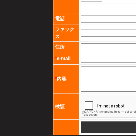
電話
ファック
ス
住所
*
e-mail
*
内容
検証